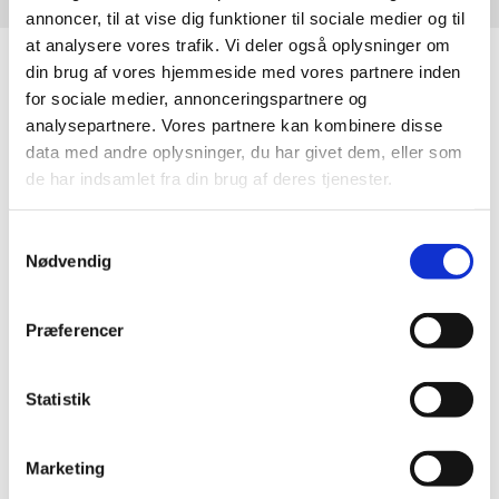
annoncer, til at vise dig funktioner til sociale medier og til
at analysere vores trafik. Vi deler også oplysninger om
Information
din brug af vores hjemmeside med vores partnere inden
for sociale medier, annonceringspartnere og
Tårnby Bøger & papir
analysepartnere. Vores partnere kan kombinere disse
Tårnby Torv 7
data med andre oplysninger, du har givet dem, eller som
2770 Kastrup
de har indsamlet fra din brug af deres tjenester.
32 50 18 16

3733@bogpost.dk
Samtykkevalg

Nødvendig
Rutevejledning
Præferencer
Statistik
Åbningstider
Marketing
Mandag
09:30 - 18:00